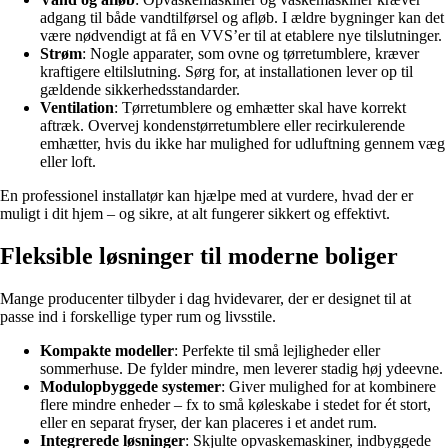
adgang til både vandtilførsel og afløb. I ældre bygninger kan det
være nødvendigt at få en VVS’er til at etablere nye tilslutninger.
Strøm
: Nogle apparater, som ovne og tørretumblere, kræver
kraftigere eltilslutning. Sørg for, at installationen lever op til
gældende sikkerhedsstandarder.
Ventilation
: Tørretumblere og emhætter skal have korrekt
aftræk. Overvej kondenstørretumblere eller recirkulerende
emhætter, hvis du ikke har mulighed for udluftning gennem væg
eller loft.
En professionel installatør kan hjælpe med at vurdere, hvad der er
muligt i dit hjem – og sikre, at alt fungerer sikkert og effektivt.
Fleksible løsninger til moderne boliger
Mange producenter tilbyder i dag hvidevarer, der er designet til at
passe ind i forskellige typer rum og livsstile.
Kompakte modeller
: Perfekte til små lejligheder eller
sommerhuse. De fylder mindre, men leverer stadig høj ydeevne.
Modulopbyggede systemer
: Giver mulighed for at kombinere
flere mindre enheder – fx to små køleskabe i stedet for ét stort,
eller en separat fryser, der kan placeres i et andet rum.
Integrerede løsninger
: Skjulte opvaskemaskiner, indbyggede