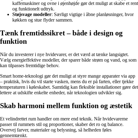
kaffemaskiner og ovne i øjenhøjde gør det muligt at skabe et rent
og funktionelt udtryk.
Støjsvage modeller
: Særligt vigtige i åbne planløsninger, hvor
køkken og stue flyder sammen.
Tænk fremtidssikret – både i design og
funktion
Når du investerer i nye hvidevarer, er det værd at tænke langsigtet.
Vælg energieffektive modeller, der sparer både strøm og vand, og som
kan tilpasses fremtidige behov.
Smart home-teknologi gør det muligt at styre mange apparater via app
– praktisk, hvis du vil starte vasken, mens du er på farten, eller tjekke
temperaturen i køleskabet. Samtidig kan fleksible installationer gøre det
lettere at udskifte enkelte enheder, når teknologien udvikler sig.
Skab harmoni mellem funktion og æstetik
Et velindrettet rum handler om mere end teknik. Når hvidevarerne
passer til rummets stil og proportioner, skaber det ro og balance.
Overvej farver, materialer og belysning, så helheden føles
gennemtænkt.