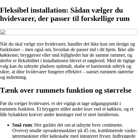
Fleksibel installation: Sådan vælger du
hvidevarer, der passer til forskellige rum
Når du skal vælge nye hvidevarer, handler det ikke kun om design og
funktioner – men også om, hvordan de passer ind i dit hjem. Ikke alle
køkkener, bryggerser eller små lejligheder har de samme rammer, og
derfor er fleksibilitet i installationen blevet et nøgleord. Med de rigtige
valg kan du udnytte pladsen optimalt, skabe et harmonisk udtryk og
sikre, at dine hvidevarer fungerer effektivt – uanset rummets størrelse
og indretning.
Tænk over rummets funktion og størrelse
Før du vælger hvidevarer, er det vigtigt at tage udgangspunkt i
rummets funktion. Et bryggers stiller andre krav end et køkken, og et
lille bykøkken kræver andre løsninger end et stort familierum.
Små rum
: Her gælder det om at udnytte hver centimeter.
Overvej smalle opvaskemaskiner på 45 cm, kombinerede vaske-
tørremaskiner eller køleskabe med integreret fryser. Indbyggede