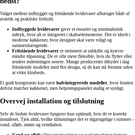
bedst?
Valget mellem indbygget og fritstående hvidevarer afhænger både af
æstetik og praktiske forhold.
Indbyggede hvidevarer
giver et ensartet og minimalistisk
udtryk, hvor alt er integreret i skabselementerne. Det er ideelt i
moderne køkkener, hvor designet skal være roligt og
sammenhængende.
Fritstående hvidevarer
er nemmere at udskifte og kræver
mindre tilpasning. De er ofte mere fleksible, hvis du flytter eller
ændrer indretningen senere. Mange producenter tilbyder i dag
fritstående modeller med flot design, så de kan stå fremme uden
at virke klodsede.
Et godt kompromis kan være
halvintegrerede modeller
, hvor fronten
delvist matcher køkkenet, men betjeningspanelet stadig er synligt.
Overvej installation og tilslutning
Selv de bedste hvidevarer fungerer kun optimalt, hvis de er korrekt
installeret. Tjek altid, hvilke tilslutninger der er tilgængelige i rummet –
vand, afløb, strøm og ventilation.
Vand og afløb
: Opvaskemaskiner og vaskemaskiner kræver