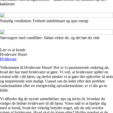
køkkenet
Naturlig ventilation: Forbedr indeklimaet og spar energi
Støvsugere med vandfilter: Sådan virker de, og det bør du vide
Lær os at kende
Hvidevare Huset
Hvidevare
Velkommen til Hvidevare Huset! Her er vi passionerede omkring alt,
hvad der har med hvidevarer at gøre. Vi ved, at hvidevarer spiller en
central rolle i dit hjem, og derfor ønsker vi at gøre din oplevelse så nem
og inspirerende som muligt. Uanset om du leder efter den perfekte
vaskemaskine eller en energivenlig opvaskemaskine, er vi din go-to
kilde.
Vi tilbyder dig de nyeste anmeldelser, tips og tricks til, hvordan du
vælger de bedste hvidevarer til dit hjem. Vores mål er at hjælpe dig
med at forstå, hvad der virkelig betyder noget, når du står overfor
valget af hvidevarer. Hvad skal du kigge efter? Hvilke mærker er de