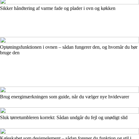
Sikker håndtering af varme fade og plader i ovn og køkken
Optøningsfunktionen i ovnen – sådan fungerer den, og hvornår du bør
bruge den
Brug energimærkningen som guide, når du vælger nye hvidevarer
Sluk tørretumbleren korrekt: Sådan undgår du fejl og unødigt slid
Køleskabet som designelement – sådan forener du funktion og stil i