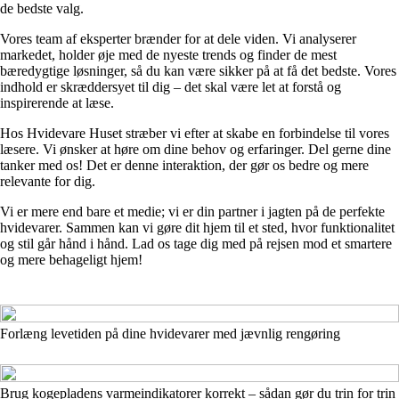
de bedste valg.
Vores team af eksperter brænder for at dele viden. Vi analyserer
markedet, holder øje med de nyeste trends og finder de mest
bæredygtige løsninger, så du kan være sikker på at få det bedste. Vores
indhold er skræddersyet til dig – det skal være let at forstå og
inspirerende at læse.
Hos Hvidevare Huset stræber vi efter at skabe en forbindelse til vores
læsere. Vi ønsker at høre om dine behov og erfaringer. Del gerne dine
tanker med os! Det er denne interaktion, der gør os bedre og mere
relevante for dig.
Vi er mere end bare et medie; vi er din partner i jagten på de perfekte
hvidevarer. Sammen kan vi gøre dit hjem til et sted, hvor funktionalitet
og stil går hånd i hånd. Lad os tage dig med på rejsen mod et smartere
og mere behageligt hjem!
Forlæng levetiden på dine hvidevarer med jævnlig rengøring
Brug kogepladens varmeindikatorer korrekt – sådan gør du trin for trin