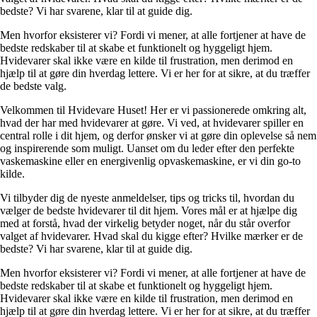
bedste? Vi har svarene, klar til at guide dig.
Men hvorfor eksisterer vi? Fordi vi mener, at alle fortjener at have de
bedste redskaber til at skabe et funktionelt og hyggeligt hjem.
Hvidevarer skal ikke være en kilde til frustration, men derimod en
hjælp til at gøre din hverdag lettere. Vi er her for at sikre, at du træffer
de bedste valg.
Velkommen til Hvidevare Huset! Her er vi passionerede omkring alt,
hvad der har med hvidevarer at gøre. Vi ved, at hvidevarer spiller en
central rolle i dit hjem, og derfor ønsker vi at gøre din oplevelse så nem
og inspirerende som muligt. Uanset om du leder efter den perfekte
vaskemaskine eller en energivenlig opvaskemaskine, er vi din go-to
kilde.
Vi tilbyder dig de nyeste anmeldelser, tips og tricks til, hvordan du
vælger de bedste hvidevarer til dit hjem. Vores mål er at hjælpe dig
med at forstå, hvad der virkelig betyder noget, når du står overfor
valget af hvidevarer. Hvad skal du kigge efter? Hvilke mærker er de
bedste? Vi har svarene, klar til at guide dig.
Men hvorfor eksisterer vi? Fordi vi mener, at alle fortjener at have de
bedste redskaber til at skabe et funktionelt og hyggeligt hjem.
Hvidevarer skal ikke være en kilde til frustration, men derimod en
hjælp til at gøre din hverdag lettere. Vi er her for at sikre, at du træffer