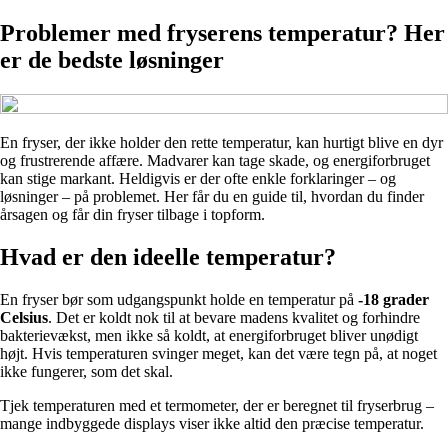
Problemer med fryserens temperatur? Her
er de bedste løsninger
En fryser, der ikke holder den rette temperatur, kan hurtigt blive en dyr
og frustrerende affære. Madvarer kan tage skade, og energiforbruget
kan stige markant. Heldigvis er der ofte enkle forklaringer – og
løsninger – på problemet. Her får du en guide til, hvordan du finder
årsagen og får din fryser tilbage i topform.
Hvad er den ideelle temperatur?
En fryser bør som udgangspunkt holde en temperatur på
-18 grader
Celsius
. Det er koldt nok til at bevare madens kvalitet og forhindre
bakterievækst, men ikke så koldt, at energiforbruget bliver unødigt
højt. Hvis temperaturen svinger meget, kan det være tegn på, at noget
ikke fungerer, som det skal.
Tjek temperaturen med et termometer, der er beregnet til fryserbrug –
mange indbyggede displays viser ikke altid den præcise temperatur.