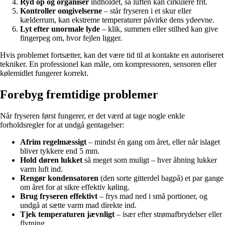
Ryd op og organiser
indholdet, så luften kan cirkulere frit.
Kontroller omgivelserne
– står fryseren i et skur eller
kælderrum, kan ekstreme temperaturer påvirke dens ydeevne.
Lyt efter unormale lyde
– klik, summen eller stilhed kan give
fingerpeg om, hvor fejlen ligger.
Hvis problemet fortsætter, kan det være tid til at kontakte en autoriseret
tekniker. En professionel kan måle, om kompressoren, sensoren eller
kølemidlet fungerer korrekt.
Forebyg fremtidige problemer
Når fryseren først fungerer, er det værd at tage nogle enkle
forholdsregler for at undgå gentagelser:
Afrim regelmæssigt
– mindst én gang om året, eller når islaget
bliver tykkere end 5 mm.
Hold døren lukket
så meget som muligt – hver åbning lukker
varm luft ind.
Rengør kondensatoren
(den sorte gitterdel bagpå) et par gange
om året for at sikre effektiv køling.
Brug fryseren effektivt
– frys mad ned i små portioner, og
undgå at sætte varm mad direkte ind.
Tjek temperaturen jævnligt
– især efter strømafbrydelser eller
flytning.