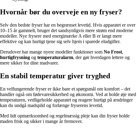
Hvornår bør du overveje en ny fryser?
Selv den bedste fryser har en begrænset levetid. Hvis apparatet er over
10–15 år gammelt, bruger det sandsynligvis mere strøm end moderne
modeller. Nye frysere med energimærke A eller B er langt mere
effektive og kan hurtigt tjene sig selv hjem i sparede eludgifter.
Derudover har mange nyere modeller funktioner som
No Frost
,
hurtigfrysning
og
temperaturalarm
, der gør hverdagen lettere og
mere sikker for dine madvarer.
En stabil temperatur giver tryghed
En velfungerende fryser er ikke bare et spørgsmål om komfort – det
handler også om fødevaresikkerhed og økonomi. Ved at holde øje med
temperaturen, vedligeholde apparatet og reagere hurtigt på ændringer
kan du undgå madspild og forlænge fryserens levetid.
Med lidt opmærksomhed og regelmæssig pleje kan din fryser holde
maden frisk og sikker i mange år fremover.