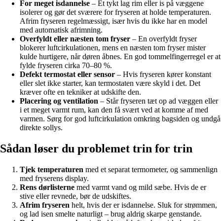
For meget isdannelse
– Et tykt lag rim eller is på væggene
isolerer og gør det sværere for fryseren at holde temperaturen.
Afrim fryseren regelmæssigt, især hvis du ikke har en model
med automatisk afrimning.
Overfyldt eller næsten tom fryser
– En overfyldt fryser
blokerer luftcirkulationen, mens en næsten tom fryser mister
kulde hurtigere, når døren åbnes. En god tommelfingerregel er at
fylde fryseren cirka 70–80 %.
Defekt termostat eller sensor
– Hvis fryseren kører konstant
eller slet ikke starter, kan termostaten være skyld i det. Det
kræver ofte en tekniker at udskifte den.
Placering og ventilation
– Står fryseren tæt op ad væggen eller
i et meget varmt rum, kan den få svært ved at komme af med
varmen. Sørg for god luftcirkulation omkring bagsiden og undgå
direkte sollys.
Sådan løser du problemet trin for trin
Tjek temperaturen
med et separat termometer, og sammenlign
med fryserens display.
Rens dørlisterne
med varmt vand og mild sæbe. Hvis de er
stive eller revnede, bør de udskiftes.
Afrim fryseren
helt, hvis der er isdannelse. Sluk for strømmen,
og lad isen smelte naturligt – brug aldrig skarpe genstande.