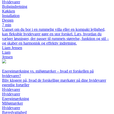
Hvidevarer
Boligindretning
Køkken
Installation
Design
7 min
Uanset om du bor i en rummelig villa eller en kompakt lejlighed,
kan fleksible hvidevarer gøre en stor forskel. Læs, hvordan du
vælger løsninger, der passer til rummets størrelse, funktion og stil –
og skaber en harmonisk og effektiv indretning.
Liam Jensen
Liam
Jensen
Energimærkning vs. miljømærker – hvad er forskellen på
hvidevarer?
Bliv klogere på, hvad de forskellige mærkater på dine hvidevarer
egentlig fortæller
Hvidevarer
Hvidevarer
Energimærkning
Miljømærker
Hvidevarer
Bæredygtighed