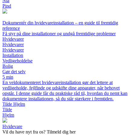
Nia
Pind
Dokumentér din hvidevareinstallation – en guide til fremtidig
reference
Få styr på dine installationer og undgå fremtidige problemer
Hvidevarer
Hvidevarer
Hvidevarer
Installation
Vedligeholdelse
Bolig
Gør det selv
5 min
En veldokumenteret hvidevareinstallation gør det lettere at
vedligeholde, fejlfinde og udskifte dine apparater, når behovet
opstår. I denne guide får du praktiske råd til, hvordan du nemt kan
dokumentere installationen, så du står stærkere i fremtiden.
Tilde Hjelm
Tilde
Hjelm
Hvidevare
Vil du have nyt fra os? Tilmeld dig her