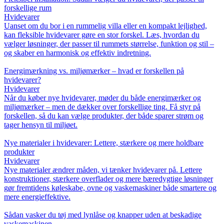
forskellige rum
Hvidevarer
Uanset om du bor i en rummelig villa eller en kompakt lejlighed,
kan fleksible hvidevarer gøre en stor forskel. Læs, hvordan du
vælger løsninger, der passer til rummets størrelse, funktion og stil –
og skaber en harmonisk og effektiv indretning.
Energimærkning vs. miljømærker – hvad er forskellen på
hvidevarer?
Hvidevarer
Når du køber nye hvidevarer, møder du både energimærker og
miljømærker – men de dækker over forskellige ting. Få styr på
forskellen, så du kan vælge produkter, der både sparer strøm og
tager hensyn til miljøet.
Nye materialer i hvidevarer: Lettere, stærkere og mere holdbare
produkter
Hvidevarer
Nye materialer ændrer måden, vi tænker hvidevarer på. Lettere
konstruktioner, stærkere overflader og mere bæredygtige løsninger
gør fremtidens køleskabe, ovne og vaskemaskiner både smartere og
mere energieffektive.
Sådan vasker du tøj med lynlåse og knapper uden at beskadige
vaskemaskinen