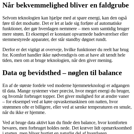
Når bekvemmelighed bliver en faldgrube
Selvom teknologien kan hjælpe med at spare energi, kan den også
føre til det modsatte. Det er let at lade sig forføre af automatiske
funktioner, der gør hverdagen nemmere – men som samtidig bruger
mere strøm. Et eksempel er konstant opvarmede badeværelser eller
stemmestyrede apparater, der står standby døgnet rundt.
Derfor er det vigtigt at overveje, hvilke funktioner du reelt har brug
for. Komfort handler ikke nødvendigvis om at have alt tændt hele
tiden, men om at bruge teknologien, når den giver mening.
Data og bevidsthed – nøglen til balance
En af de største fordele ved moderne hjemmeteknologi er adgangen
til data. Mange systemer viser præcist, hvor meget energi du bruger,
og hvornår forbruget topper. Det giver mulighed for at ændre vaner
– for eksempel ved at køre opvaskemaskinen om natten, hvor
strømmen ofte er billigere, eller ved at sænke temperaturen en smule,
når du ikke er hjemme.
Ved at bruge data aktivt kan du finde den balance, hvor komforten
bevares, men forbruget holdes nede. Det kræver lidt opmærksomhed
i starten, men bliver hurtigt en naturlig del af hverdagen.