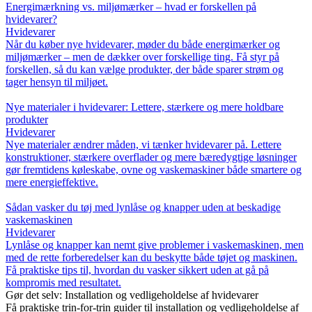
Energimærkning vs. miljømærker – hvad er forskellen på
hvidevarer?
Hvidevarer
Når du køber nye hvidevarer, møder du både energimærker og
miljømærker – men de dækker over forskellige ting. Få styr på
forskellen, så du kan vælge produkter, der både sparer strøm og
tager hensyn til miljøet.
Nye materialer i hvidevarer: Lettere, stærkere og mere holdbare
produkter
Hvidevarer
Nye materialer ændrer måden, vi tænker hvidevarer på. Lettere
konstruktioner, stærkere overflader og mere bæredygtige løsninger
gør fremtidens køleskabe, ovne og vaskemaskiner både smartere og
mere energieffektive.
Sådan vasker du tøj med lynlåse og knapper uden at beskadige
vaskemaskinen
Hvidevarer
Lynlåse og knapper kan nemt give problemer i vaskemaskinen, men
med de rette forberedelser kan du beskytte både tøjet og maskinen.
Få praktiske tips til, hvordan du vasker sikkert uden at gå på
kompromis med resultatet.
Gør det selv: Installation og vedligeholdelse af hvidevarer
Få praktiske trin-for-trin guider til installation og vedligeholdelse af