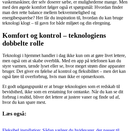
vaskemaskiner, der selv doserer sæbe, er mulighederne mange. Men
med den øgede komfort følger også et spørgsmål: Hvordan finder
man den rette balance mellem bekvemmelighed og
energibesparelse? Her får du inspiration til, hvordan du kan bruge
teknologi klogt – til gavn for både miljøet og din elregning.
Komfort og kontrol – teknologiens
dobbelte rolle
Teknologi i hjemmet handler i dag ikke kun om at gøre livet lettere,
men også om at skabe overblik. Med en app på telefonen kan du
styre varmen, tænde lyset eller se, hvor meget strøm dine apparater
bruger. Det giver en følelse af kontrol og fleksibilitet – men det kan
også føre til overforbrug, hvis man ikke er opmærksom.
Et godt udgangspunkt er at bruge teknologien som et redskab til
bevidsthed, ikke som en erstatning for omtanke. Når du kan se dit
forbrug i realtid, bliver det lettere at justere vaner og finde ud af,
hvor du kan spare mest.
Læs også:
Fleksibel installation: Sådan vælger du hvidevarer, der passer til