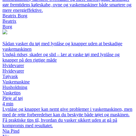
gør fremtidens køleskabe, ovne og vaskemaskiner både smartere og
mere energieffektive.
Beatrix Borg
Beatrix
Borg
Sådan vasker du tøj med lynlåse og knapper uden at beskadige
vaskemaskinen
Undgå ridser, skader og slid – lær at vaske tøj med lynlåse og
knapper på den rigtige måde
Hvidevarer
Hvidevarer
Tøjvask
Vaskemaskine
Husholdning
Vasketips
Pleje af tøj
4 min
Lynlåse og knapper kan nemt give problemer i vaskemaskinen, men
med de rette forberedelser kan du beskytte både tøjet og maskinen.
Få praktiske tips til, hvordan du vasker sikkert uden at gå på
kompromis med resultatet.
Nia Pind