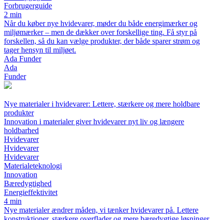
Forbrugerguide
2 min
Når du køber nye hvidevarer, møder du både energimærker og
miljømærker – men de dækker over forskellige ting. Få styr på
forskellen, så du kan vælge produkter, der både sparer strøm og
tager hensyn til miljøet.
Ada Funder
Ada
Funder
Nye materialer i hvidevarer: Lettere, stærkere og mere holdbare
produkter
Innovation i materialer giver hvidevarer nyt liv og længere
holdbarhed
Hvidevarer
Hvidevarer
Hvidevarer
Materialeteknologi
Innovation
Bæredygtighed
Energieffektivitet
4 min
Nye materialer ændrer måden, vi tænker hvidevarer på. Lettere
konstruktioner, stærkere overflader og mere bæredygtige løsninger