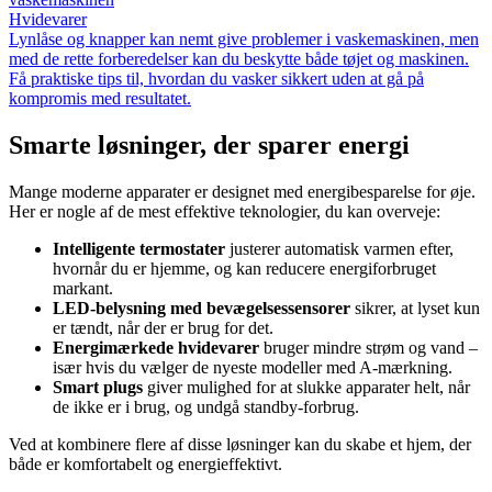
Hvidevarer
Lynlåse og knapper kan nemt give problemer i vaskemaskinen, men
med de rette forberedelser kan du beskytte både tøjet og maskinen.
Få praktiske tips til, hvordan du vasker sikkert uden at gå på
kompromis med resultatet.
Smarte løsninger, der sparer energi
Mange moderne apparater er designet med energibesparelse for øje.
Her er nogle af de mest effektive teknologier, du kan overveje:
Intelligente termostater
justerer automatisk varmen efter,
hvornår du er hjemme, og kan reducere energiforbruget
markant.
LED-belysning med bevægelsessensorer
sikrer, at lyset kun
er tændt, når der er brug for det.
Energimærkede hvidevarer
bruger mindre strøm og vand –
især hvis du vælger de nyeste modeller med A-mærkning.
Smart plugs
giver mulighed for at slukke apparater helt, når
de ikke er i brug, og undgå standby-forbrug.
Ved at kombinere flere af disse løsninger kan du skabe et hjem, der
både er komfortabelt og energieffektivt.