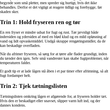
begynde som små pletter, men spreder sig hurtigt, hvis det ikke
behandles. Derfor er det vigtigt at reagere tidligt og forebygge, før
skaden sker.
Trin 1: Hold fryseren ren og tør
En ren fryser er mindre udsat for fugt og rust. Tør jævnligt både
indersiden og ydersiden af med en blød klud og en mild opløsning af
vand og lidt opvaskemiddel. Undgå skrappe rengøringsmidler, da de
kan beskadige overfladen.
Når du afrimer fryseren, så sørg for at tørre alle flader grundigt, inden
du tænder den igen. Selv små vandrester kan skabe fugtproblemer, når
temperaturen falder.
Et godt tip er at lade lågen stå åben i et par timer efter afrimning, så alt
fugt fordamper helt.
Trin 2: Tjek tætningslisten
Tætningslisten omkring lågen er afgørende for, at fryseren holder tæt.
Hvis den er beskadiget eller snavset, slipper varm luft ind, og der
dannes kondens.