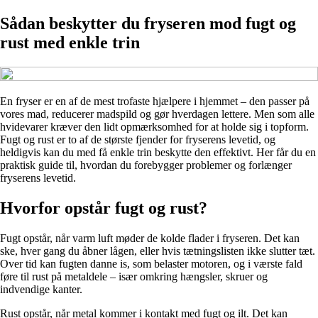
Sådan beskytter du fryseren mod fugt og
rust med enkle trin
En fryser er en af de mest trofaste hjælpere i hjemmet – den passer på
vores mad, reducerer madspild og gør hverdagen lettere. Men som alle
hvidevarer kræver den lidt opmærksomhed for at holde sig i topform.
Fugt og rust er to af de største fjender for fryserens levetid, og
heldigvis kan du med få enkle trin beskytte den effektivt. Her får du en
praktisk guide til, hvordan du forebygger problemer og forlænger
fryserens levetid.
Hvorfor opstår fugt og rust?
Fugt opstår, når varm luft møder de kolde flader i fryseren. Det kan
ske, hver gang du åbner lågen, eller hvis tætningslisten ikke slutter tæt.
Over tid kan fugten danne is, som belaster motoren, og i værste fald
føre til rust på metaldele – især omkring hængsler, skruer og
indvendige kanter.
Rust opstår, når metal kommer i kontakt med fugt og ilt. Det kan