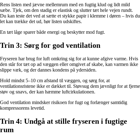
Rens listen med jævne mellemrum med en fugtig klud og lidt mild
sæbe. Tjek, om den stadig er elastisk og slutter tæt hele vejen rundt.
Du kan teste det ved at sætte et stykke papir i klemme i døren – hvis du
let kan trække det ud, bør listen udskiftes.
En tæt låge sparer både energi og beskytter mod fugt.
Trin 3: Sørg for god ventilation
Fryseren har brug for luft omkring sig for at kunne afgive varme. Hvis
den står for tæt op ad væggen eller omgivet af skabe, kan varmen ikke
slippe væk, og der dannes kondens på ydersiden.
Hold mindst 5–10 cm afstand til væggen, og sørg for, at
ventilationsristene ikke er dækket til. Støvsug dem jævnligt for at fjerne
støv og snavs, der kan hæmme luftcirkulationen.
God ventilation mindsker risikoen for fugt og forlænger samtidig
kompressorens levetid.
Trin 4: Undgå at stille fryseren i fugtige
rum