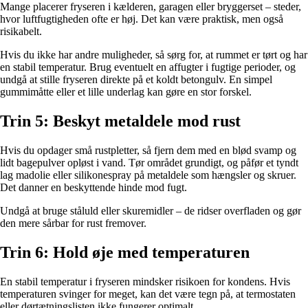
Mange placerer fryseren i kælderen, garagen eller bryggerset – steder,
hvor luftfugtigheden ofte er høj. Det kan være praktisk, men også
risikabelt.
Hvis du ikke har andre muligheder, så sørg for, at rummet er tørt og har
en stabil temperatur. Brug eventuelt en affugter i fugtige perioder, og
undgå at stille fryseren direkte på et koldt betongulv. En simpel
gummimåtte eller et lille underlag kan gøre en stor forskel.
Trin 5: Beskyt metaldele mod rust
Hvis du opdager små rustpletter, så fjern dem med en blød svamp og
lidt bagepulver opløst i vand. Tør området grundigt, og påfør et tyndt
lag madolie eller silikonespray på metaldele som hængsler og skruer.
Det danner en beskyttende hinde mod fugt.
Undgå at bruge ståluld eller skuremidler – de ridser overfladen og gør
den mere sårbar for rust fremover.
Trin 6: Hold øje med temperaturen
En stabil temperatur i fryseren mindsker risikoen for kondens. Hvis
temperaturen svinger for meget, kan det være tegn på, at termostaten
eller dørtætningslisten ikke fungerer optimalt.